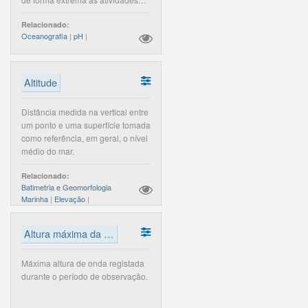
ao largo.
biológicas que nele decorrem. A
Relacionado:
alcalinidade é devida
Oceanografia
|
pH
|
principalmente aos carbonatos,
bicarbonatos, hidróxidos, silicatos,
boratos, fosfatos e amoníaco.
Altitude
Distância medida na vertical entre
um ponto e uma superfície tomada
como referência, em geral, o nível
médio do mar.
Relacionado:
Batimetria e Geomorfologia
Marinha
|
Elevação
|
Altura máxima da onda
Máxima altura de onda registada
durante o período de observação.