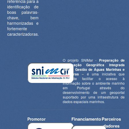
referência para a
identificação de
boas palavras-
chave, bem
harmonizadas e
fortemente
caracterizadoras.
O projeto SNIMar -
Preparação de
Informação Geográfica Integrada
para a Gestão de Águas Marinhas e
Costeiras
– é uma iniciativa que
pretende facilitar o acesso à
informação sobre o ambiente marinho
em Portugal através do
desenvolvimento de um geoportal
suportado por uma infraestrutura de
dados espaciais marinhos.
Financiamento
Parceiros
Promotor
dadores