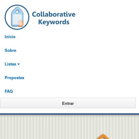
MENU
Colabore na cri
Inicio
um dicionário m
Sobre
Listas
Propostas
FAQ
Entrar