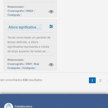
Relacionado:
Oceanografia
|
HMAX
|
Ondógrafo
|
Altura significativa das ondas
Tendo como base um período de
tempo definido, a altura
significativa representa a média
do terço superior de todas as
ondas analisadas durante esse
Relacionado:
período, representado em metros.
Oceanografia
|
SWH
|
Boia
Ondógrafo
|
Ondógrafo
|
Agitação Marítima
|
ram encontrados
438
resultados
1
2