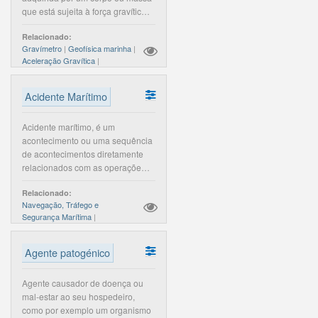
que está sujeita à força gravítica
de um astro ou planeta, resultante
Relacionado:
da soma da força gravitacional
Gravímetro
|
Geofísica marinha
|
com a força centrífuga, i.e., a
Aceleração Gravítica
|
gravidade é a força total de um
campo gravítico por unidade de
massa.
Acidente Marítimo
Acidente marítimo, é um
acontecimento ou uma sequência
de acontecimentos diretamente
relacionados com as operações
de um navio ou embarcação, com
Relacionado:
exceção dos atos ou omissões
Navegação, Tráfego e
deliberados, com o objetivo de
Segurança Marítima
|
provocar danos à segurança de
um navio ou embarcação, de uma
pessoa ou do ambiente, que
Agente patogénico
tenha como consequência
qualquer dos seguintes
Agente causador de doença ou
resultados: a) A morte ou
mal-estar ao seu hospedeiro,
ferimento grave de uma pessoa;
como por exemplo um organismo
b) A queda ao mar e consequente