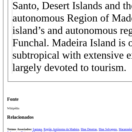
Santo, Desert Islands and th
autonomous Region of Made
island’s and autonomous regi
Funchal. Madeira Island is of
subtropical with extensive e
largely devoted to tourism.
Fonte
Wikipédia
Relacionados
Termos Associados:
Santana
,
Região Autónoma da Madeira
,
Ilhas Desertas
,
Ilhas Selvagens
,
Macaronési