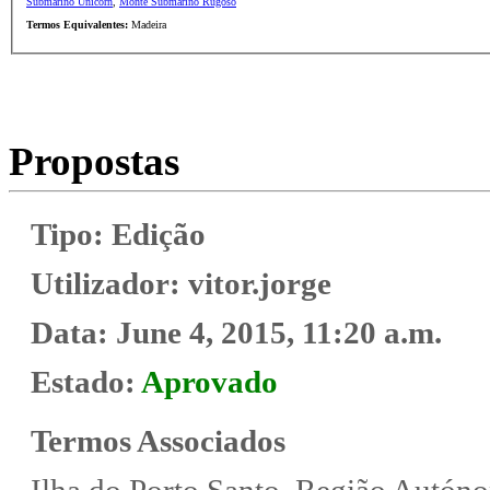
Submarino Unicorn
,
Monte Submarino Rugoso
Termos Equivalentes:
Madeira
Propostas
Tipo:
Edição
Utilizador:
vitor.jorge
Data:
June 4, 2015, 11:20 a.m.
Estado:
Aprovado
Termos Associados
Ilha do Porto Santo, Região Autóno